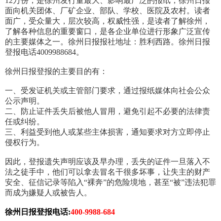
12万份，是徐州发行量最大、影响最广泛的报纸，徐州日报
面向机关团体、厂矿企业、部队、学校、医院及农村。读者
面广，受众量大，层次较高，权威性强，是读者了解徐州，
了解各种信息的重要窗口，是各企业单位进行形象广泛宣传
的主要媒体之一。徐州日报报社地址：胜利西路。徐州日报
登报电话4009988684。
徐州日报登报的主要目的有：
一、受发证机关或主管部门要求，通过报纸媒体向社会公众
公示声明。
二、防止证件丢失后被他人冒用，避免引起不必要的法律责
任或纠纷。
三、利益受到他人或某些主体损害，通知要求对方立即停止
侵权行为。
因此，登报遗失声明应该及早办理，丢失的证件一旦落入不
法之徒手中，他们可以拿去冒名干很多坏事，让失主的财产
安全、征信记录等陷入“裸奔”的危险境地，甚至“被”违法犯罪
而成为嫌疑人或被告人。
徐州日报登报电话:
400-9988-684