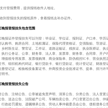
、支付登报费用，提供报纸收件人地址。
、收到登报挂失的报纸原件，拿着报纸去补办证件。
江晚报登报挂失包含范围
江晚报证件登报挂失可以刊登：毕业证、学位证、报到证、户口本、学历
房认购书、购房合同、土地权属证、保险代理资格证、交强险贴、导游证
、乡村医生证、警官证、工作证、道路运输证、残疾证、执业医师证、执
、执行公务证、公章、财务章、法人章、发票章、财务章、合同章、开户
、增值税专用发票、发票领购簿、商业保险单、防伪税控IC卡、营业执照
证书、组织机构代码证、银行贷款卡、银行贷款证、统计登记证、财政登
注册登记证、检验检疫备案证书、外商投资企业批准证书、提单、排污许
证明书。
江晚报登报挂失公告
资公告、注销公告、公章被盗免责声明、清算公告、分类公告、法人变更
公告、送达公告、法院破产公司、车辆拍卖公告、户口变更迁出公告、仲
、行政处罚通知、遗嘱继承公告、劳动人事仲裁委员会公告、债权债务公