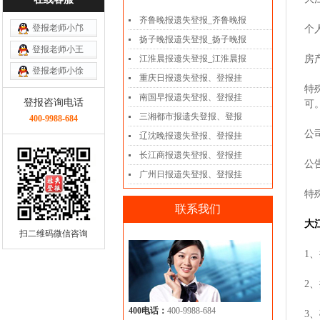
齐鲁晚报遗失登报_齐鲁晚报
登报老师小邝
个
扬子晚报遗失登报_扬子晚报
登报老师小王
江淮晨报遗失登报_江淮晨报
房
登报老师小徐
重庆日报遗失登报、登报挂
特
南国早报遗失登报、登报挂
登报咨询电话
可
三湘都市报遗失登报、登报
400-9988-684
公
辽沈晚报遗失登报、登报挂
长江商报遗失登报、登报挂
公
广州日报遗失登报、登报挂
特
联系我们
大
扫二维码微信咨询
1
2
400电话：
400-9988-684
3