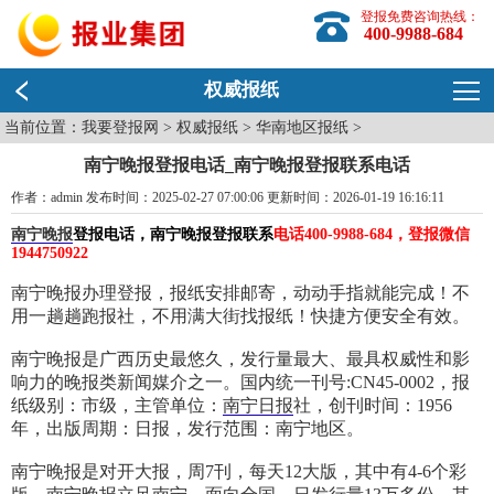
登报免费咨询热线：
400-9988-684
权威报纸
当前位置：
我要登报网
>
权威报纸
>
华南地区报纸
>
南宁晚报登报电话_南宁晚报登报联系电话
作者：admin 发布时间：2025-02-27 07:00:06 更新时间：2026-01-19 16:16:11
南宁晚报
登报电话，南宁晚报登报联系
电话400-9988-684，登报微信
1944750922
南宁晚报办理登报，报纸安排邮寄，动动手指就能完成！不
用一趟趟跑报社，不用满大街找报纸！快捷方便安全有效。
南宁晚报是广西历史最悠久，发行量最大、最具权威性和影
响力的晚报类新闻媒介之一。国内统一刊号:CN45-0002，报
纸级别：市级，主管单位：
南宁日报
社，创刊时间：1956
年，出版周期：日报，发行范围：南宁地区。
南宁晚报是对开大报，周7刊，每天12大版，其中有4-6个彩