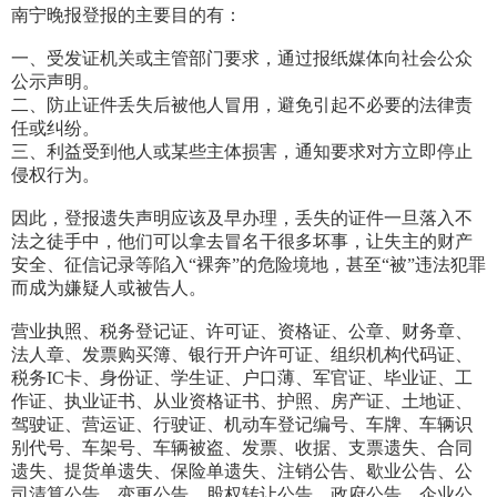
南宁晚报登报的主要目的有：
一、受发证机关或主管部门要求，通过报纸媒体向社会公众
公示声明。
二、防止证件丢失后被他人冒用，避免引起不必要的法律责
任或纠纷。
三、利益受到他人或某些主体损害，通知要求对方立即停止
侵权行为。
因此，登报遗失声明应该及早办理，丢失的证件一旦落入不
法之徒手中，他们可以拿去冒名干很多坏事，让失主的财产
安全、征信记录等陷入“裸奔”的危险境地，甚至“被”违法犯罪
而成为嫌疑人或被告人。
营业执照、税务登记证、许可证、资格证、公章、财务章、
法人章、发票购买簿、银行开户许可证、组织机构代码证、
税务IC卡、身份证、学生证、户口薄、军官证、毕业证、工
作证、执业证书、从业资格证书、护照、房产证、土地证、
驾驶证、营运证、行驶证、机动车登记编号、车牌、车辆识
别代号、车架号、车辆被盗、发票、收据、支票遗失、合同
遗失、提货单遗失、保险单遗失、注销公告、歇业公告、公
司清算公告、变更公告、股权转让公告、政府公告、企业公