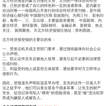
北方经济报是内蒙古日报社主管、主办的一张综合类经济
报，已初步形成了自己的特色和一定的读者群体。是内蒙古
自治区唯一一份国风公开发行的综合性经济类刊物，是中国
经济核心期刊和 中国期刊方阵 双效期刊。为周三刊， 彩色印
刷，每周一、三、五出报，主要版面有要闻、 中国新闻、内
蒙古经济、 财经新闻、国际财经、 金融证券、新财富、热点
关注、 新闻聚焦。天北方经济报报社地址：胜利西路。
北方经济报登报的主要目的有：
一、受发证机关或主管部门要求，通过报纸媒体向社会公众
公示声明。
二、防止证件丢失后被他人冒用，避免引起不必要的法律责
任或纠纷。
三、利益受到他人或某些主体损害，通知要求对方立即停止
侵权行为。
因此，登报遗失声明应该及早办理，丢失的证件一旦落入不
法之徒手中，他们可以拿去冒名干很多坏事，让失主的财产
安全、征信记录等陷入“裸奔”的危险境地，甚至“被”违法犯罪
而成为嫌疑人或被告人。