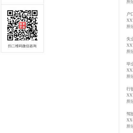
所
户
X
所
失
X
扫二维码微信咨询
所
毕
X
所
行
X
所
驾
X
所