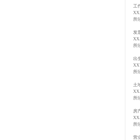
工
X
所
发
X
所
出
X
所
土
X
所
房
X
所
营