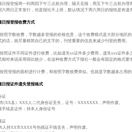
顺日报登报周一到周四下午三点前办理，隔天见报，周五下午三点前办理周
周六周日正常发行，但是报社不上班，默认情况下周六周日的报纸是有遗
顺日报登报收费方式
、按照字数收费，字数越多登报的价格也贵，这个收费模式是大部分地区的
式的话，就尽量精简自己的文字的，刊登重要的信息来减少刊登的费用。
、按照证件不同证件进行收费，比如遗失xx证件多少费用，遗失xxx证件多
式相对来说采用得比较少，在这种收费方式下报社一般会有固定的格式要求
、按照登报的面积进行计费，和按照字数收费类似。也就是字数越多占用
顺日报证件遗失登报格式
份证
X市(XX县）XXX人二代身份证丢失，证号：XXXXXXX，声明作废。
须手续及证件：持本人身份证号
残证
XX人持XX市XXXX号伤残证不慎丢失，声明作废。