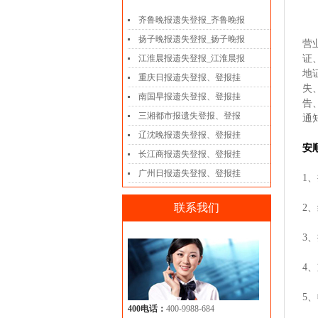
齐鲁晚报遗失登报_齐鲁晚报
扬子晚报遗失登报_扬子晚报
营
江淮晨报遗失登报_江淮晨报
证
地
重庆日报遗失登报、登报挂
失
南国早报遗失登报、登报挂
告
三湘都市报遗失登报、登报
通
辽沈晚报遗失登报、登报挂
安
长江商报遗失登报、登报挂
广州日报遗失登报、登报挂
1
联系我们
2
3
4
5
400电话：
400-9988-684