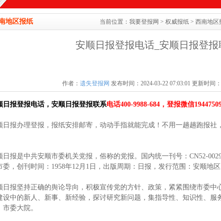
南地区报纸
当前位置：
我要登报网
>
权威报纸
>
西南地区
安顺日报登报电话_安顺日报登报
作者：
遗失登报网
发布时间：2024-03-22 07:03:01 更新时间：202
顺日报登报电话，安顺日报登报联系
电话400-9988-684，登报微信19447509
顺日报办理登报，报纸安排邮寄，动动手指就能完成！不用一趟趟跑报社，
。
顺日报是中共安顺市委机关党报，俗称的党报。国内统一刊号：CN52-00
市委，创刊时间：1958年12月1日，出版周期：日报，发行范围：安顺地
顺日报坚持正确的舆论导向，积极宣传党的方针、政策，紧紧围绕市委中心
建设中的新人、新事、新经验，探讨研究新问题，集指导性、知识性、服务
：市委大院。