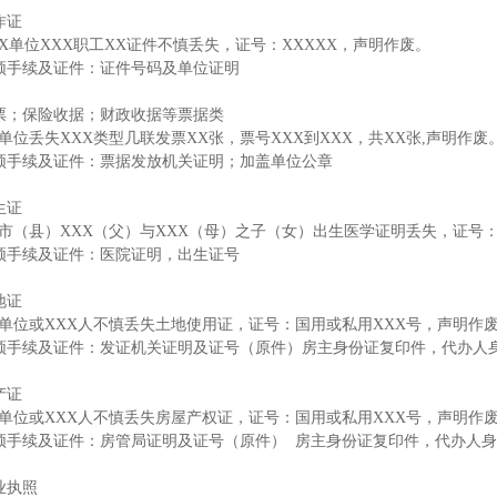
作证
XX单位XXX职工XX证件不慎丢失，证号：XXXXX，声明作废。
须手续及证件：证件号码及单位证明
票；保险收据；财政收据等票据类
X单位丢失XXX类型几联发票XX张，票号XXX到XXX，共XX张,声明作废
须手续及证件：票据发放机关证明；加盖单位公章
生证
X市（县）XXX（父）与XXX（母）之子（女）出生医学证明丢失，证号：
须手续及证件：医院证明，出生证号
地证
X单位或XXX人不慎丢失土地使用证，证号：国用或私用XXX号，声明作
须手续及证件：发证机关证明及证号（原件）房主身份证复印件，代办人
产证
X单位或XXX人不慎丢失房屋产权证，证号：国用或私用XXX号，声明作
须手续及证件：房管局证明及证号（原件） 房主身份证复印件，代办人
业执照