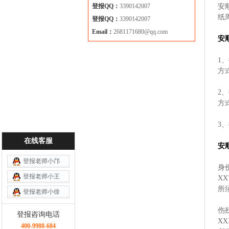
登报QQ：
3390142007
安
纸
登报QQ：
3390142007
Email：
2681171680@qq.com
安
1
方
2
方
3
在线客服
安
登报老师小邝
身
登报老师小王
X
所
登报老师小徐
伤
登报咨询电话
X
400-9988-684