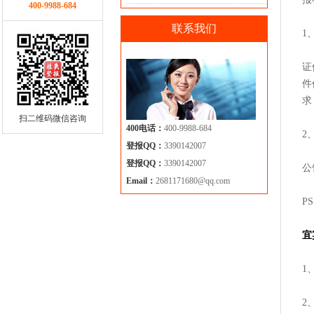
400-9988-684
联系我们
1
证
件
求
扫二维码微信咨询
400电话：
400-9988-684
2
登报QQ：
3390142007
登报QQ：
3390142007
公
Email：
2681171680@qq.com
P
宜
1
2