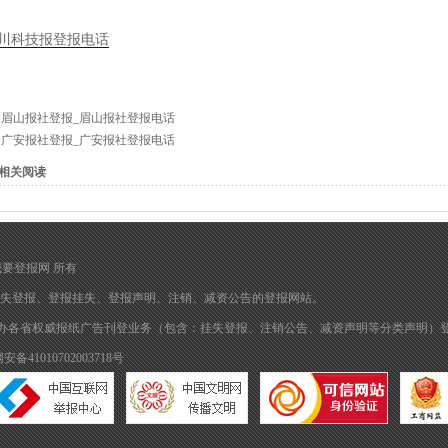
川科技报登报电话
：
眉山报社登报_眉山报社登报电话
：
广安报社登报_广安报社登报电话
相关阅读
归 我要登报网 所有
失登报
、
登报挂失
、
登报声明
、注销、减资公告的
登报
网站。
办各省权威报纸广告刊登业务（包含：挂失登报、注销公告、减资声明等分类声明）
备41010702003718号