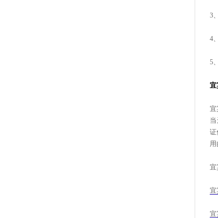
3
4
5
宜
宜
当
证
用
宜
宜
宜