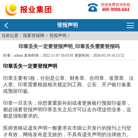
登报免费咨询热线：
400-9988-684
登报声明
当前位置：
我要登报网
>
登报声明
>
印章丢失一定要登报声明_印章丢失需要登报吗
作者：admin 发布时间：2022-11-07 16:03:01 更新时间：2026-05-19 16:13:52
印章丢失一定要登报声明
印章主要有5枚，分别是公章、财务章、合同章、发票章、法
人章。印章需要根据相关规定到工商、公安、开户银行备案
或预留印鉴。
印章一旦丢失，你想要重新补刻或者更换银行预留印鉴章，
都必须要登报声明印章丢失之后才可以去办理这些业务，这
都是强制要求的。
医师资格证遗失声明一般要求在市级公开发行的报刊上刊登
オ有效，网络发布是无效的，不具有遗失声明的法律效力。