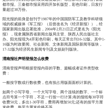
都市报。三秦都市报采用四开加长版型，彩色印刷，日发行
量超过38万份。
阳光报的前身是创刊于1987年的中国国防军工及教学科研领
域的权威媒体《军工报》（后曾改名为《经济新报》），经
国家新闻出版总署批准，2004年2月21日正式更名为《阳光
报》，现隶属陕西省新闻出版局主管、陕西人民出版社主
办。阳光报现为4开彩色印刷，每天正常出刊16-32版。其中1-
16版为时政要闻、社会新闻、文体新闻及国际新闻等版块，
17-32版为经济民生新闻专刊及文娱副刊版块。
渭南报社
声明
登报怎么收费
渭南登报声明根据登报内容的字数、篇幅或者证件类型收
费：
一般按字数或行数收费，也有按占用版面面积计算的。
如两个小写字母、一个大写字母、两个连续的数字、一个标
点符号算一个字符，不足一行按一行计算;有的报纸每30字符
收费50元，多出1-30字符，费用再增加50元;还有的按平方厘
米收费，每平方厘米价格不等。