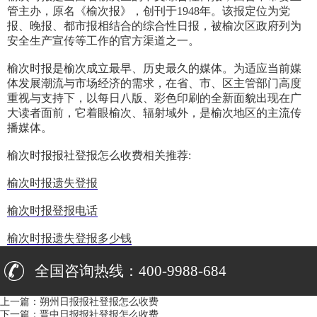
管主办，原名《榆次报》，创刊于1948年。该报定位为党
报、晚报、都市报相结合的综合性日报，被榆次区政府列为
安全生产宣传等工作的官方渠道之一。
榆次时报是榆次成立最早、历史最久的媒体。为适应当前媒
体发展潮流与市场经济的需求，在省、市、区主管部门高度
重视与支持下，以每日八版、彩色印刷的全新面貌出现在广
大读者面前，它着眼榆次、辐射域外，是榆次地区的主流传
播媒体。
榆次时报报社登报怎么收费相关推荐:
榆次时报遗失登报
榆次时报登报电话
榆次时报遗失登报多少钱
全国咨询热线：400-9988-684
上一篇：
朔州日报报社登报怎么收费
下一篇：
晋中日报报社登报怎么收费