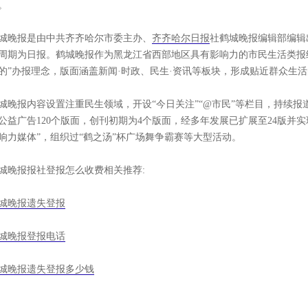
。
城晚报是由中共齐齐哈尔市委主办、
齐齐哈尔日报
社鹤城晚报编辑部编辑出
周期为日报。鹤城晚报作为黑龙江省西部地区具有影响力的市民生活类报
的”办报理念，版面涵盖新闻·时政、民生·资讯等板块，形成贴近群众生
城晚报内容设置注重民生领域，开设“今日关注”“@市民”等栏目，持续
公益广告120个版面，创刊初期为4个版面，经多年发展已扩展至24版并实
响力媒体”，组织过“鹤之汤”杯广场舞争霸赛等大型活动。
城晚报报社登报怎么收费相关推荐:
城晚报遗失登报
城晚报登报电话
城晚报遗失登报多少钱