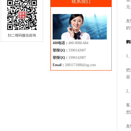
联系我们
元
友
的
扫二维码微信咨询
鹤
400电话：
400-9988-684
登报QQ：
3390142007
1
登报QQ：
3390142007
Email：
2681171680@qq.com
把
容
2
客
您
友