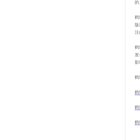
的
鹤
版
注
鹤
发
影
鹤
鹤
鹤
鹤