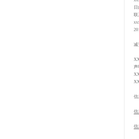
日
联
x
2
减
X
声
X
X
信
信
信