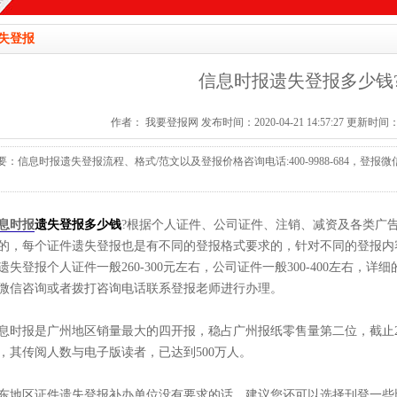
失登报
信息时报遗失登报多少钱
作者： 我要登报网 发布时间：2020-04-21 14:57:27 更新时间：2026
要：信息时报遗失登报流程、格式/范文以及登报价格咨询电话:400-9988-684，登报微信:19
息时报
遗失登报多少钱
?根据个人证件、公司证件、注销、减资及各类广
的，每个证件遗失登报也是有不同的登报格式要求的，针对不同的登报内
遗失登报个人证件一般260-300元左右，公司证件一般300-400左右
微信咨询或者拨打咨询电话联系登报老师进行办理。
息时报是广州地区销量最大的四开报，稳占广州报纸零售量第二位，截止20
，其传阅人数与电子版读者，已达到500万人。
东地区证件遗失登报补办单位没有要求的话，建议您还可以选择刊登一些