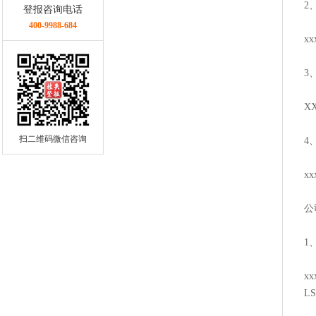
2
登报咨询电话
400-9988-684
x
3
X
扫二维码微信咨询
4
x
公
1
x
L