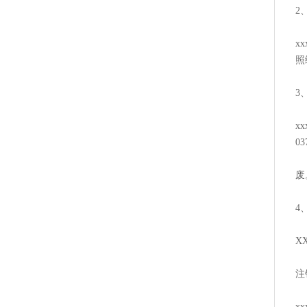
2
x
照
3
x
0
废
4
X
注
x