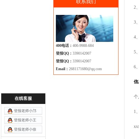
联系我们
2
3
4
400电话：
400-9988-684
5
登报QQ：
3390142007
登报QQ：
3390142007
6
Email：
2681171680@qq.com
信
个
在线客服
登报老师小邝
1
登报老师小王
x
登报老师小徐