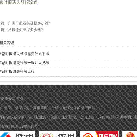
息时报遗失登报流程
一篇：
广州日报遗失登报多少钱?
一篇：
晶报遗失登报多少钱?
相关阅读
信息时报遗失登报需要什么手续
信息时报遗失登报一般几天见报
信息时报遗失登报流程
归 我要登报网 所有
失登报
、
登报挂失
、
登报声明
、注销、减资公告的
登报
网站。
办各省权威报纸广告刊登业务（包含：挂失登报、注销公告、减资声明等分类声明）
备41010702003718号