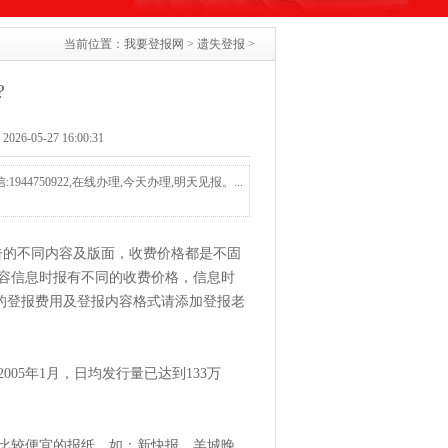
当前位置：
我要登报网
>
遗失登报
>
?
-05-27 16:00:31
44750922,在线办理,今天办理,明天见报。...
告的不同内容及版面，收费价格都是不固
容信息时报有不同的收费价格，信息时
，详细的登报费用及登报内容格式请添加登报老
05年1月，日均发行量已达到133万
比较便宜的报纸，如：
新快报
，
羊城晚