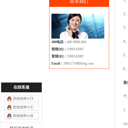
1
联系我们
2
3
4
400电话：
400-9988-684
登报QQ：
3390142007
5
登报QQ：
3390142007
Email：
2681171680@qq.com
6
台
在线客服
个
登报老师小邝
登报老师小王
1
登报老师小徐
x