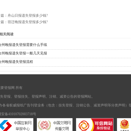
一篇：
舟山日报遗失登报多少钱?
一篇：
宿迁晚报遗失登报多少钱?
相关阅读
台州晚报遗失登报需要什么手续
台州晚报遗失登报一般几天见报
台州晚报遗失登报流程
归 我要登报网 所有
失登报
、
登报挂失
、
登报声明
、注销、减资公告的
登报
网站。
办各省权威报纸广告刊登业务（包含：挂失登报、注销公告、减资声明等分类声明）
备41010702003718号