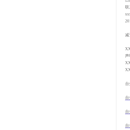
日
联
x
2
减
X
声
X
X
台
台
台
台