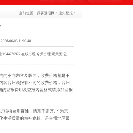
当前位置：
我要登报网
>
遗失登报
>
?
-06-08 11:03:40
44750922,在线办理,今天办理,明天见报。...
告的不同内容及版面，收费价格都是不
内容台州晚报有不同的收费价格，台州
右，详细的登报费用及登报内容格式请添加登报
。它以"根植台州百姓，情系千家万户"为宗
化生活质量的精神食粮。是台州地区最