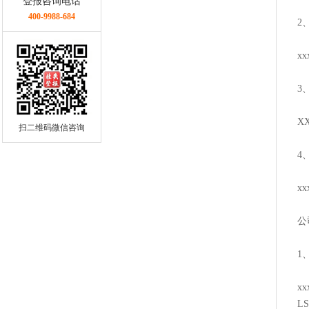
登报咨询电话
400-9988-684
2
x
3
X
扫二维码微信咨询
4
x
公
1
x
L