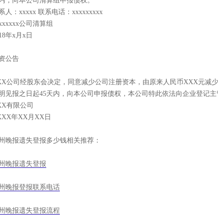
内，向本公司清算组申报债权。
系人：xxxxx 联系电话：xxxxxxxxx
xxxxxxx公司清算组
018年x月x日
资公告
XX公司经股东会决定，同意减少公司注册资本，由原来人民币XXX元减
明见报之日起45天内，向本公司申报债权，本公司特此依法向企业登记
XX有限公司
XXX年XX月XX日
州晚报遗失登报多少钱相关推荐：
州晚报遗失登报
州晚报登报联系电话
州晚报遗失登报流程