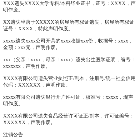
XXX遗失XXXX大学专科/本科毕业证书，证号：XXXX，声
明作废。
XX遗失坐落于XXXXX的房屋所有权证遗失，房屋所有权证
证号：XXXX，特此声明作废。
xxxxx遗失xxxx公司开具的xxxx收据xxx份，收据号：xxxx，
金额：xxx元，声明作废。
xxx（父亲：xxxx，母亲：xxxx）遗失出生医学证明，编号：
xxxxxxx，声明作废。
XXXX有限公司遗失营业执照正/副本，注册号/统一社会信用
代码：XXXXXX，声明作废。
xxxxx有限公司遗失银行开户许可证，核准号：xxxxx，现声
明作废。
XXXX有限公司遗失食品经营许可证正/副本，许可证编号：
XXXXXX，声明作废。
注销公告