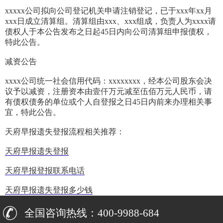
xxxxx公司拟向公司登记机关申请注销登记，已于xxx年xx月
xxx日成立清算组。清算组由xxx、xxx组成，负责人为xxxx请
债权人于本公告发布之日起45日内向公司清算组申报债权，
特此公告。
减资公告
xxxx公司统一社会信用代码：xxxxxxxx，经本公司股东会决
议予以减资，注册资本由壹仟万元减至伍佰万元人民币，请
有债权债务的单位或个人自登报之日45日内前来办理相关事
宜，特此公告。
天府早报遗失登报流程相关推荐：
天府早报遗失登报
天府早报登报联系电话
天府早报遗失登报多少钱
全国咨询热线：400-9988-684