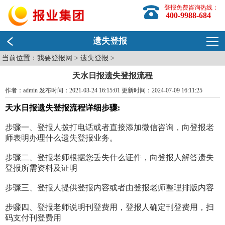
登报免费咨询热线：
400-9988-684
遗失登报
当前位置：
我要登报网
>
遗失登报
>
天水日报遗失登报流程
作者：admin 发布时间：2021-03-24 16:15:01 更新时间：2024-07-09 16:11:25
天水日报遗失登报流程详细步骤:
步骤一、登报人拨打电话或者直接添加微信咨询，向登报老
师表明办理什么遗失登报业务。
步骤二、登报老师根据您丢失什么证件，向登报人解答遗失
登报所需资料及证明
步骤三、登报人提供登报内容或者由登报老师整理排版内容
步骤四、登报老师说明刊登费用，登报人确定刊登费用，扫
码支付刊登费用