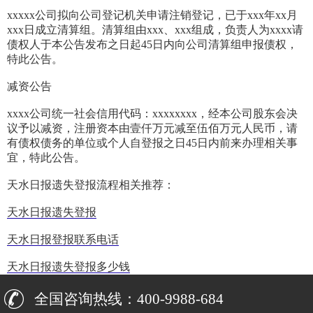
xxxxx公司拟向公司登记机关申请注销登记，已于xxx年xx月
xxx日成立清算组。清算组由xxx、xxx组成，负责人为xxxx请
债权人于本公告发布之日起45日内向公司清算组申报债权，
特此公告。
减资公告
xxxx公司统一社会信用代码：xxxxxxxx，经本公司股东会决
议予以减资，注册资本由壹仟万元减至伍佰万元人民币，请
有债权债务的单位或个人自登报之日45日内前来办理相关事
宜，特此公告。
天水日报遗失登报流程相关推荐：
天水日报遗失登报
天水日报登报联系电话
天水日报遗失登报多少钱
全国咨询热线：400-9988-684