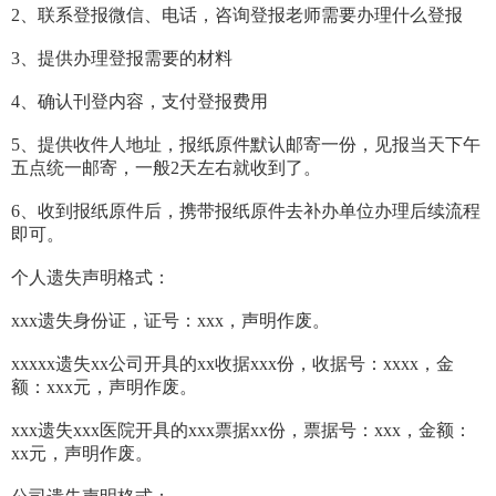
2、联系登报微信、电话，咨询登报老师需要办理什么登报
3、提供办理登报需要的材料
4、确认刊登内容，支付登报费用
5、提供收件人地址，报纸原件默认邮寄一份，见报当天下午
五点统一邮寄，一般2天左右就收到了。
6、收到报纸原件后，携带报纸原件去补办单位办理后续流程
即可。
个人遗失声明格式：
xxx遗失身份证，证号：xxx，声明作废。
xxxxx遗失xx公司开具的xx收据xxx份，收据号：xxxx，金
额：xxx元，声明作废。
xxx遗失xxx医院开具的xxx票据xx份，票据号：xxx，金额：
xx元，声明作废。