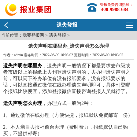
登报免费咨询热线：
400-9988-684
遗失登报
当前位置：
我要登报网
>
遗失登报
>
遗失声明在哪里办_遗失声明怎么办理
作者：admin 发布时间：2022-06-09 16:03:02 更新时间：2022-06-09 16:03:02
遗失声明在哪里办
，遗失声明一般情况下都是要求去市级或
者市级以上的报纸上去刊登遗失声明的，去办理遗失声明之
前，可以问下补办单位有没有报纸要求，没有报纸要求的
话，可以直接通过微信在线办理遗失声明即可，具体刊登哪
个报纸比较便宜，添加登报微信直接咨询登报人员就行了。
遗失声明怎么办理
，办理方式一般为2种：
1、通过微信在线办理（方便快捷，报纸默认免费邮寄一份）
2、本人亲自去报社前台办理（费时费力，报纸默认自己购
买，不提供邮寄）