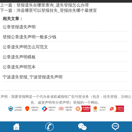
上一篇：
登报遗失在哪里查询_遗失登报怎么办理
下一篇：
沛县哪里可以登报挂失_登报挂失哪个最便宜
相关文章：
公章登报遗失声明
登报公章遗失声明一般多少钱
公章遗失声明怎么写范文
公章遗失声明模板
公章遗失声明范本
宁波遗失登报_宁波登报遗失声明
声明：我要登报网是一个代办各省权威报纸广告刊登业务（包含：挂失登报、注销公
告、减资声明等分类声明）登报的一个网站。