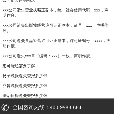
公司遗失声明格式：
xxx公司遗失营业执照正副本，统一社会信用代码：xxx，声
明作废。
xxx公司遗失出版物经营许可证正副本，证号：xxx，声明作
废。
xxx公司遗失食品经营许可证正副本，许可证编号：xxxx，声
明作废。
xxx公司遗失xxx章（编码：xxx）一枚，声明作废。
您可能还需要了解：
扬子晚报遗失登报多少钱
齐鲁晚报遗失登报多少钱
法治日报遗失登报多少钱
全国咨询热线：400-9988-684