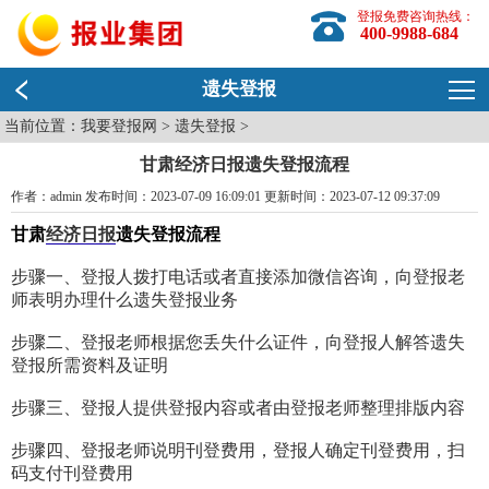
登报免费咨询热线：
400-9988-684
遗失登报
当前位置：
我要登报网
>
遗失登报
>
甘肃经济日报遗失登报流程
作者：admin 发布时间：2023-07-09 16:09:01 更新时间：2023-07-12 09:37:09
甘肃
经济日报
遗失登报流程
步骤一、登报人拨打电话或者直接添加微信咨询，向登报老
师表明办理什么遗失登报业务
步骤二、登报老师根据您丢失什么证件，向登报人解答遗失
登报所需资料及证明
步骤三、登报人提供登报内容或者由登报老师整理排版内容
步骤四、登报老师说明刊登费用，登报人确定刊登费用，扫
码支付刊登费用