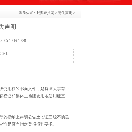
当前位置：
我要登报网
>
遗失声明
>
失声明
05-19 16:19:38
4。...
或使用权的书面文件，是持证人享有土
有权证和集体土地建设用地使用证三
行的报纸上声明公告土地证已经不慎丢
查询是否有指定登报报刊要求。