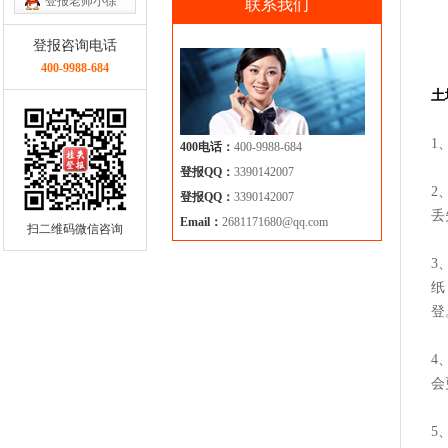
登报老师小徐
联系我们
登报咨询电话
400-9988-684
土
1
400电话：
400-9988-684
登报QQ：
3390142007
2
登报QQ：
3390142007
丢
Email：
2681171680@qq.com
扫二维码微信咨询
3
纸
登
4
会
5