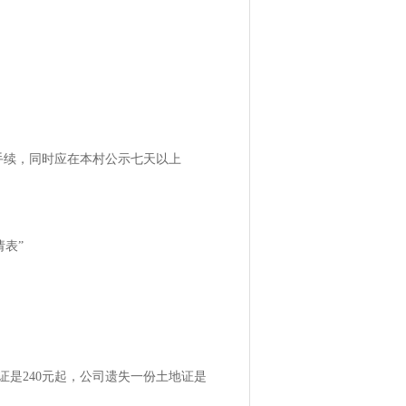
手续，同时应在本村公示七天以上
请表”
是240元起，公司遗失一份土地证是