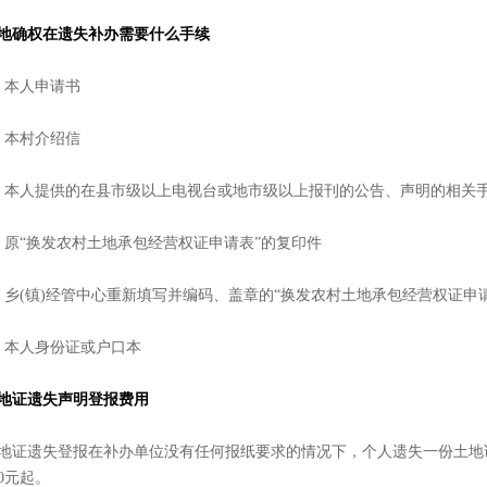
地确权在遗失补办需要什么手续
、本人申请书
、本村介绍信
、本人提供的在县市级以上电视台或地市级以上报刊的公告、声明的相关
、原“换发农村土地承包经营权证申请表”的复印件
、乡(镇)经管中心重新填写并编码、盖章的“换发农村土地承包经营权证申
、本人身份证或户口本
地证遗失声明登报费用
地证遗失登报在补办单位没有任何报纸要求的情况下，个人遗失一份土地证
80元起。