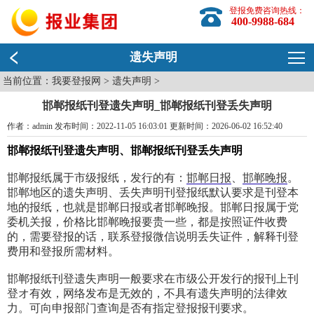
登报免费咨询热线：
400-9988-684
遗失声明
当前位置：
我要登报网
>
遗失声明
>
邯郸报纸刊登遗失声明_邯郸报纸刊登丢失声明
作者：admin 发布时间：2022-11-05 16:03:01 更新时间：2026-06-02 16:52:40
邯郸报纸刊登遗失声明、邯郸报纸刊登丢失声明
邯郸报纸属于市级报纸，发行的有：
邯郸日报
、
邯郸晚报
。
邯郸地区的遗失声明、丢失声明刊登报纸默认要求是刊登本
地的报纸，也就是邯郸日报或者邯郸晚报。邯郸日报属于党
委机关报，价格比邯郸晚报要贵一些，都是按照证件收费
的，需要登报的话，联系登报微信说明丢失证件，解释刊登
费用和登报所需材料。
邯郸报纸刊登遗失声明一般要求在市级公开发行的报刊上刊
登オ有效，网络发布是无效的，不具有遗失声明的法律效
力。可向申报部门查询是否有指定登报报刊要求。