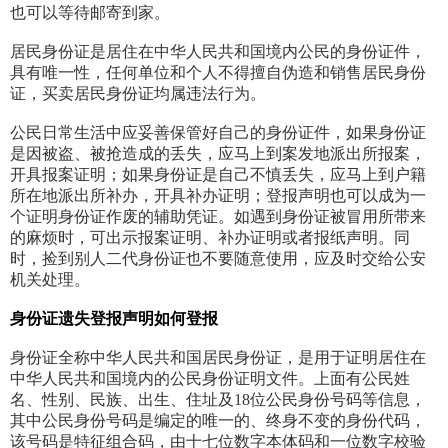
也可以等待邮寄到家。
居民身份证是居住在中华人民共和国境内公民的身份证件，
具有唯一性，任何单位和个人不得擅自伪造和销售居民身份
证，买卖居民身份证均属违法行为。
公民日常生活中应妥善保管好自己的身份证件，如果身份证
是因被盗、被抢造成的丢失，应马上到案发地派出所报案，
开具报案证明；如果身份证是自己不慎丢失，应马上到户籍
所在地派出所补办，开具补办证明；登报声明也可以成为一
个证明身份证作废的辅助凭证。如遇到身份证被冒用所带来
的麻烦时，可出示报案证明、补办证明或者报纸声明。同
时，捡到别人二代身份证也不要随意使用，应及时交给公安
机关处理。
身份证
遗失
登报声明
如何登报
身份证全称中华人民共和国居民身份证，是用于证明居住在
中华人民共和国境内的公民身份证明文件。上面有公民姓
名、性别、民族、出生、住址及18位公民身份号码等信息，
其中公民身份号码是编定的唯一的、终身不变的身份代码，
该号码是特征组合码，由十七位数字本体码和一位数字校验