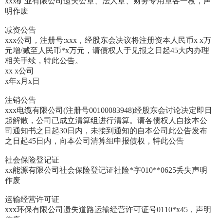
xxx矿业有限公司遗失公章、法人章、财务专用章各一枚，声
明作废
减资公告
xxx公司，注册号:xxx，经股东会决议将注册资本人民币x x万
元增/减至人民币*x万元，请债权人于见报之日起45大内办理
相关手续，特此公告。
xx x公司
x年x月x日
注销公告
xxx电缆有限公司(注册号00100083948)经股东会讨论决定即日
起解散，公司已成立清算组进行清算。请各债权人自接本公
司通知书之日起30日内，未接到通知的自本公司此公告发布
之日起45日内，向本公司清算组申报债权，特此公告
社会保险登记证
xx能源有限公司社会保险登记证社险*字010**0625丢失声明
作废
运输经营许可证
xxx环保有限公司遗失道路运输经营许可证号0110*x45，声明