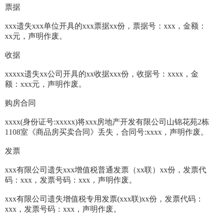
票据
xxx遗失xxx单位开具的xxx票据xx份，票据号：xxx，金额：
xx元，声明作废。
收据
xxxxx遗失xx公司开具的xx收据xxx份，收据号：xxxx，金
额：xxx元，声明作废。
购房合同
xxxx(身份证号:xxxxx)将xxx房地产开发有限公司山锦花苑2栋
1108室《商品房买卖合同》丢失，合同号:xxxx，声明作废。
发票
xxx有限公司遗失xxx增值税普通发票（xx联）xx份，发票代
码：xxx，发票号码：xxx，声明作废。
xxx有限公司遗失增值税专用发票(xxx联)xx份，发票代码：
xxx，发票号码：xxx，声明作废。