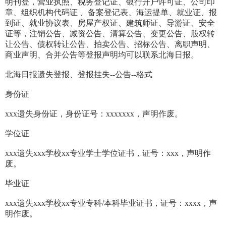
明刊登，营业执照、税务登记证、银行开户许可证、公司印
章、组织机构代码证 、备案登记表、海运提单、就业证、报
到证、就业协议表、房屋产权证、建筑师证、导游证、安全
证等，注销公告、减资公告、清算公告、变更公告、股权转
让公告、债权转让公告、拍卖公告、招标公告、离职声明、
商业声明、合并公告等登报声明均可以联系北海日报。
北海日报遗失登报、登报挂失--公告--格式
身份证
xxx遗失身份证，身份证号：xxxxxxx，声明作废。
学位证
xxx遗失xxx学校xx专业学士学位证书，证号：xxx，声明作
废。
毕业证
xxx遗失xxx学校xx专业专科/本科毕业证书，证号：xxxx，声
明作废。