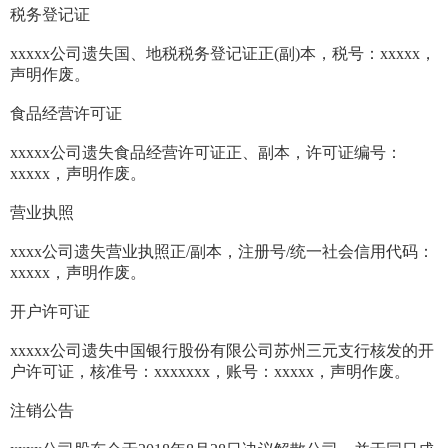
税务登记证
xxxxx公司遗失国、地税税务登记证正(副)本，税号：xxxxx，
声明作废。
食品经营许可证
xxxxx公司遗失食品经营许可证正、副本，许可证编号：
xxxxx，声明作废。
营业执照
xxxx公司遗失营业执照正/副本，注册号/统一社会信用代码：
xxxxx，声明作废。
开户许可证
xxxxx公司遗失中国银行股份有限公司苏州三元支行核发的开
户许可证，核准号：xxxxxxx，账号：xxxxx，声明作废。
注销公告