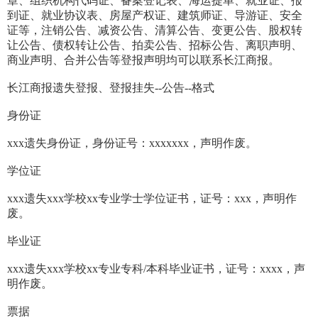
章、组织机构代码证、备案登记表、海运提单、就业证、报
到证、就业协议表、房屋产权证、建筑师证、导游证、安全
证等，注销公告、减资公告、清算公告、变更公告、股权转
让公告、债权转让公告、拍卖公告、招标公告、离职声明、
商业声明、合并公告等登报声明均可以联系长江商报。
长江商报遗失登报、登报挂失--公告--格式
身份证
xxx遗失身份证，身份证号：xxxxxxx，声明作废。
学位证
xxx遗失xxx学校xx专业学士学位证书，证号：xxx，声明作
废。
毕业证
xxx遗失xxx学校xx专业专科/本科毕业证书，证号：xxxx，声
明作废。
票据