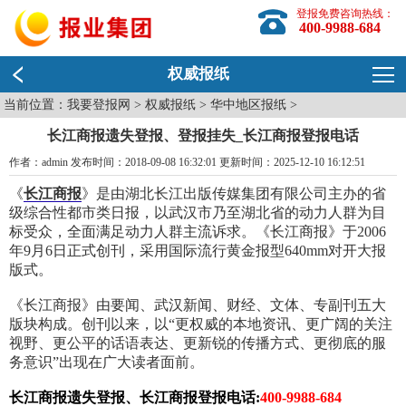
登报免费咨询热线：
400-9988-684
权威报纸
当前位置：
我要登报网
>
权威报纸
>
华中地区报纸
>
长江商报遗失登报、登报挂失_长江商报登报电话
作者：admin 发布时间：2018-09-08 16:32:01 更新时间：2025-12-10 16:12:51
《
长江商报
》是由湖北长江出版传媒集团有限公司主办的省
级综合性都市类日报，以武汉市乃至湖北省的动力人群为目
标受众，全面满足动力人群主流诉求。《长江商报》于2006
年9月6日正式创刊，采用国际流行黄金报型640mm对开大报
版式。
《长江商报》由要闻、武汉新闻、财经、文体、专副刊五大
版块构成。创刊以来，以“更权威的本地资讯、更广阔的关注
视野、更公平的话语表达、更新锐的传播方式、更彻底的服
务意识”出现在广大读者面前。
长江商报遗失登报、长江商报登报电话:
400-9988-684