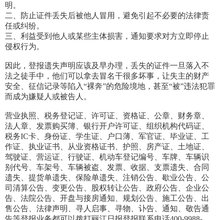
明。
二、防止证件丢失后被他人冒用，避免引起不必要的法律责
任或纠纷。
三、利益受到他人或某些主体损害，通知要求对方立即停止
侵权行为。
因此，登报遗失声明应该及早办理，丢失的证件一旦落入不
法之徒手中，他们可以拿去冒名干很多坏事，让失主的财产
安全、征信记录等陷入“裸奔”的危险境地，甚至“被”违法犯罪
而成为嫌疑人或被告人。
营业执照、税务登记证、许可证、资格证、公章、财务章、
法人章、发票购买簿、银行开户许可证、组织机构代码证、
税务IC卡、身份证、学生证、户口薄、军官证、毕业证、工
作证、执业证书、从业资格证书、护照、房产证、土地证、
驾驶证、营运证、行驶证、机动车登记编号、车牌、车辆识
别代号、车架号、车辆被盗、发票、收据、支票遗失、合同
遗失、提货单遗失、保险单遗失、注销公告、歇业公告、公
司清算公告、变更公告、股权转让公告、政府公告、企业公
告、法院公告、开盘与接房通知、规划公告、施工公告、出
售公告、法律声明、寻人启事、寻物、讣告、通知、敬告通
告等登报业务都可以拨打丽江日报登报联系电话400-9988-