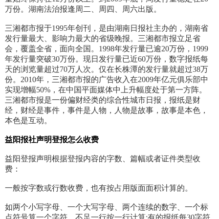
万份。湖南法治报逢周二、周四、周六出版。
三湘都市报于1995年创刊，是由湖南日报社主办的，湖南省
发行量最大、影响力最大的省级晚报。三湘都市报立足省
会，覆盖全省，面向全国。1998年发行量已逾20万份，1999
年发行量突破30万份。现日发行量已近60万份，数字报纸每
天的浏览量超过70万人次。仅在长株潭的发行量就超过38万
份。2010年，三湘都市报的广告收入在2009年亿元俱乐部中
实现增幅50%，在中国平面媒体中上升幅度处于第一方阵。
三湘都市报是一份偏财经类的综合性城市日报，报纸是财
经，财经是事件，事件是人物，人物是故事，故事是本色，
本色是互动。
益阳报社
声明
登报怎么收费
益阳登报声明根据登报内容的字数、篇幅或者证件类型收
费：
一般按字数或行数收费，也有按占用版面面积计算的。
如两个小写字母、一个大写字母、两个连续的数字、一个标
点符号算一个字符，不足一行按一行计算;有的报纸每30字符