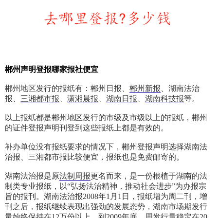
郴州
声明
登报哪家报社便宜
郴州地区发行的报纸有：郴州日报、
郴州新报
、湖南法治
报、
三湘都市报
、
潇湘晨报
、
湖南日报
、
湖南科技报
等。
以上报纸都是郴州地区发行的市级及市级以上的报纸，郴州
的证件登报声明刊登到这些报纸上都是有效的。
补办单位没有报纸要求的情况下，郴州登报声明选择湖南法
治报、三湘都市报比较便宜，报纸也是免费邮寄的。
湖南法治报是原
法制周报
更名而来，是一份根植于湖南的法
制类专业报纸，以“弘扬法治精神，推动社会进步”为办报宗
旨的报刊。湖南法治报2008年1月1日，报纸增为周二刊，增
刊之后，报纸继续表现出强劲的发展态势，湖南市场期发行
量始终保持在12万份以上。到2009年底，周发行量稳定在20