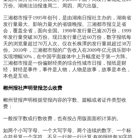
万份。湖南法治报逢周二、周四、周六出版。
三湘都市报于1995年创刊，是由湖南日报社主办的，湖南省
发行量最大、影响力最大的省级晚报。三湘都市报立足省
会，覆盖全省，面向全国。1998年发行量已逾20万份，1999
年发行量突破30万份。现日发行量已近60万份，数字报纸每
天的浏览量超过70万人次。仅在长株潭的发行量就超过38万
份。2010年，三湘都市报的广告收入在2009年亿元俱乐部中
实现增幅50%，在中国平面媒体中上升幅度处于第一方阵。
三湘都市报是一份偏财经类的综合性城市日报，报纸是财
经，财经是事件，事件是人物，人物是故事，故事是本色，
本色是互动。
郴州报社
声明
登报怎么收费
郴州登报声明根据登报内容的字数、篇幅或者证件类型收
费：
一般按字数或行数收费，也有按占用版面面积计算的。
如两个小写字母、一个大写字母、两个连续的数字、一个标
点符号算一个字符，不足一行按一行计算;有的报纸每30字符