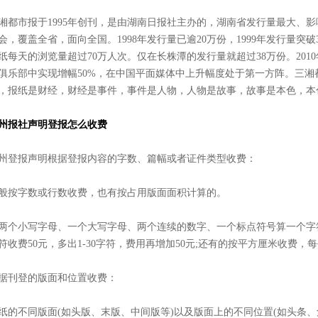
湘都市报于1995年创刊，是由湖南日报社主办的，湖南省发行量最大、
会，覆盖全省，面向全国。1998年发行量已逾20万份，1999年发行量突
纸每天的浏览量超过70万人次。仅在长株潭的发行量就超过38万份。2010
俱乐部中实现增幅50%，在中国平面媒体中上升幅度处于第一方阵。三
，报纸是财经，财经是事件，事件是人物，人物是故事，故事是本色，本
州报社
声明
登报怎么收费
州登报声明根据登报内容的字数、篇幅或者证件类型收费：
般按字数或行数收费，也有按占用版面面积计算的。
两个小写字母、一个大写字母、两个连续的数字、一个标点符号算一个字符
符收费50元，多出1-30字符，费用再增加50元;还有的按平方厘米收费，
据刊登的版面和位置收费：
纸的不同版面(如头版、末版、中间版等)以及版面上的不同位置(如头条、