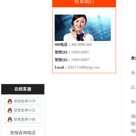
联系我们
400电话：
400-9988-684
登报QQ：
3390142007
永
登报QQ：
3390142007
Email：
2681171680@qq.com
永
以
在线客服
登报老师小邝
补
登报老师小王
湖
登报老师小徐
报
场
登报咨询电话