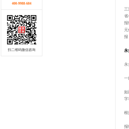
400-9988-684
三
省
报
元
报
扫二维码微信咨询
永
永
一
如
字
根
报