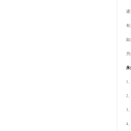
通
有
如
另
永
1
2
3
4