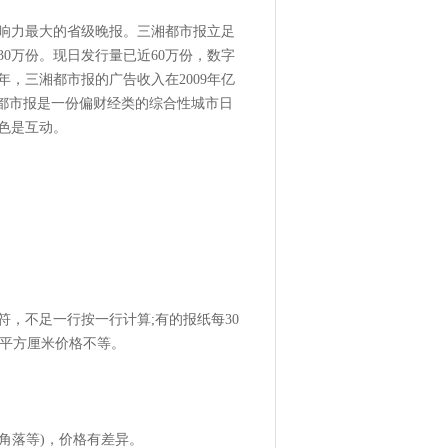
影响力最大的省级晚报。三湘都市报立足
破30万份。现日发行量已近60万份，数字
年，三湘都市报的广告收入在2009年亿
湘都市报是一份偏财经类的综合性城市日
色是互动。
，不足一行按一行计算;有的报纸每30
每平方厘米价格不等。
角落等)，价格有差异。